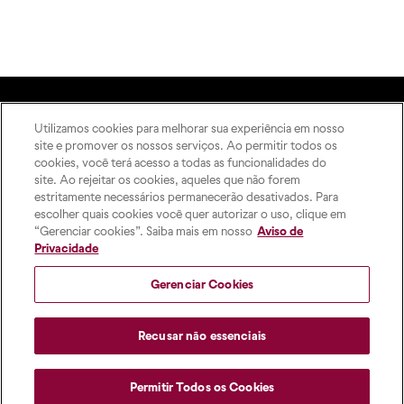
Utilizamos cookies para melhorar sua experiência em nosso
A Editora
site e promover os nossos serviços. Ao permitir todos os
Rua Imaculada Conceição,
Como publicar
cookies, você terá acesso a todas as funcionalidades do
1155 – Prado Velho,
ODS
site. Ao rejeitar os cookies, aqueles que não forem
Curitiba – PR, 80215-901
estritamente necessários permanecerão desativados. Para
Contato
Das 8h às 17h, de segunda a
escolher quais cookies você quer autorizar o uso, clique em
sexta-feira
“Gerenciar cookies”. Saiba mais em nosso
Aviso de
pucpress@pucpr.br
Privacidade
+55 (41) 9 9860-2728
Gerenciar Cookies
Recusar não essenciais
Permitir Todos os Cookies