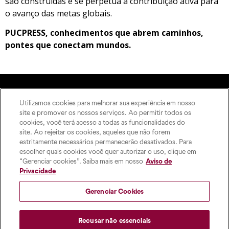
são construídas e se perpetua a contribuição ativa para
o avanço das metas globais.
PUCPRESS, conhecimentos que abrem caminhos,
pontes que conectam mundos.
Utilizamos cookies para melhorar sua experiência em nosso
A Editora
site e promover os nossos serviços. Ao permitir todos os
Rua Imaculada Conceição,
Como publicar
cookies, você terá acesso a todas as funcionalidades do
1155 – Prado Velho,
ODS
site. Ao rejeitar os cookies, aqueles que não forem
Curitiba – PR, 80215-901
estritamente necessários permanecerão desativados. Para
Contato
Das 8h às 17h, de segunda a
escolher quais cookies você quer autorizar o uso, clique em
sexta-feira
“Gerenciar cookies”. Saiba mais em nosso
Aviso de
pucpress@pucpr.br
Privacidade
+55 (41) 9 9860-2728
Gerenciar Cookies
Recusar não essenciais