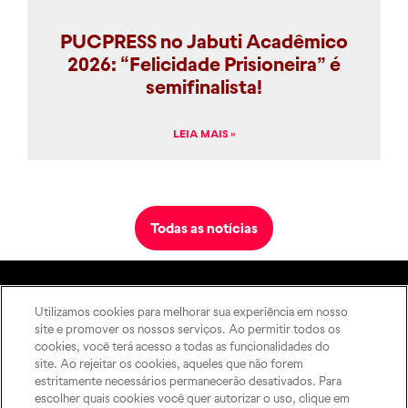
PUCPRESS no Jabuti Acadêmico
2026: “Felicidade Prisioneira” é
semifinalista!
LEIA MAIS »
Todas as notícias
Utilizamos cookies para melhorar sua experiência em nosso
A Editora
site e promover os nossos serviços. Ao permitir todos os
Rua Imaculada Conceição,
Como publicar
cookies, você terá acesso a todas as funcionalidades do
1155 – Prado Velho,
ODS
site. Ao rejeitar os cookies, aqueles que não forem
Curitiba – PR, 80215-901
estritamente necessários permanecerão desativados. Para
Contato
Das 8h às 17h, de segunda a
escolher quais cookies você quer autorizar o uso, clique em