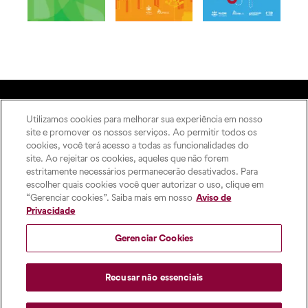
Utilizamos cookies para melhorar sua experiência em nosso
A Editora
site e promover os nossos serviços. Ao permitir todos os
Rua Imaculada Conceição,
Como publicar
cookies, você terá acesso a todas as funcionalidades do
1155 – Prado Velho,
ODS
site. Ao rejeitar os cookies, aqueles que não forem
Curitiba – PR, 80215-901
estritamente necessários permanecerão desativados. Para
Contato
Das 8h às 17h, de segunda a
escolher quais cookies você quer autorizar o uso, clique em
sexta-feira
“Gerenciar cookies”. Saiba mais em nosso
Aviso de
pucpress@pucpr.br
Privacidade
+55 (41) 9 9860-2728
Gerenciar Cookies
Recusar não essenciais