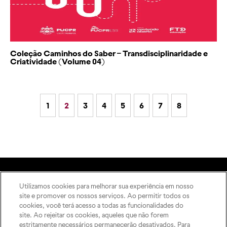
Coleção Caminhos do Saber – Transdisciplinaridade e
Criatividade (Volume 04)
1
2
3
4
5
6
7
8
Utilizamos cookies para melhorar sua experiência em nosso
A Editora
site e promover os nossos serviços. Ao permitir todos os
Rua Imaculada Conceição,
Como publicar
cookies, você terá acesso a todas as funcionalidades do
1155 – Prado Velho,
ODS
site. Ao rejeitar os cookies, aqueles que não forem
Curitiba – PR, 80215-901
estritamente necessários permanecerão desativados. Para
Contato