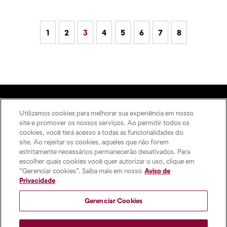
1
2
3
4
5
6
7
8
Utilizamos cookies para melhorar sua experiência em nosso
A Editora
site e promover os nossos serviços. Ao permitir todos os
Rua Imaculada Conceição,
Como publicar
cookies, você terá acesso a todas as funcionalidades do
1155 – Prado Velho,
ODS
site. Ao rejeitar os cookies, aqueles que não forem
Curitiba – PR, 80215-901
estritamente necessários permanecerão desativados. Para
Contato
Das 8h às 17h, de segunda a
escolher quais cookies você quer autorizar o uso, clique em
sexta-feira
“Gerenciar cookies”. Saiba mais em nosso
Aviso de
pucpress@pucpr.br
Privacidade
+55 (41) 9 9860-2728
Gerenciar Cookies