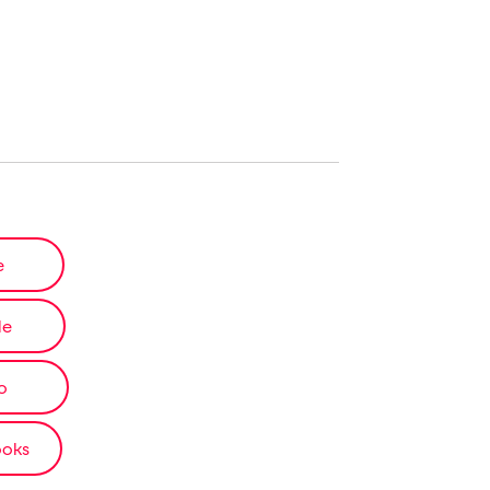
e
le
o
ooks