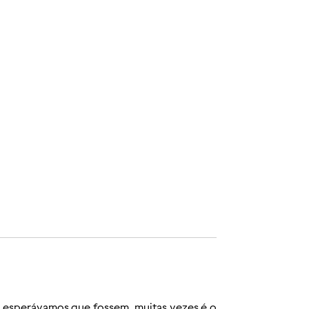
o esperávamos que fossem, muitas vezes é o