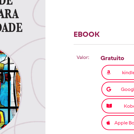
EBOOK
Valor:
Gratuito
kindl
Goog
Kob
Apple B