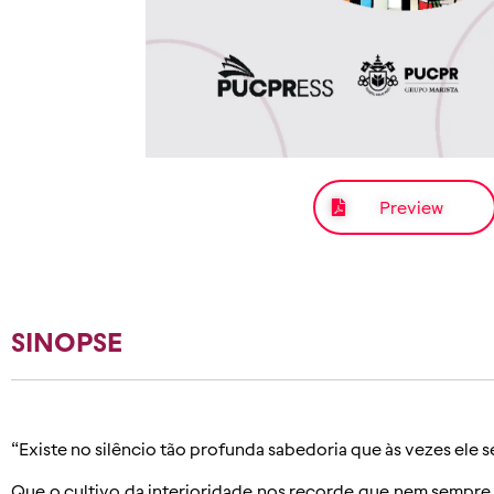
Preview
SINOPSE
“Existe no silêncio tão profunda sabedoria que às vezes ele 
Que o cultivo da interioridade nos recorde que nem sempre