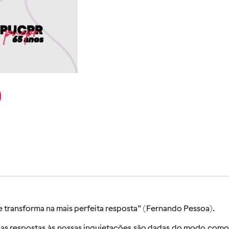
se transforma na mais perfeita resposta” (Fernando Pessoa).
 as respostas às nossas inquietações são dadas do modo com