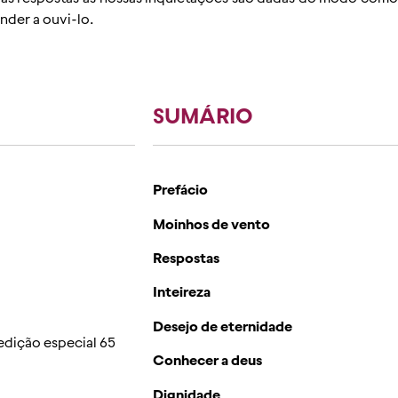
nder a ouvi-lo.
SUMÁRIO
Prefácio
Moinhos de vento
Respostas
Inteireza
Desejo de eternidade
edição especial 65
Conhecer a deus
Dignidade