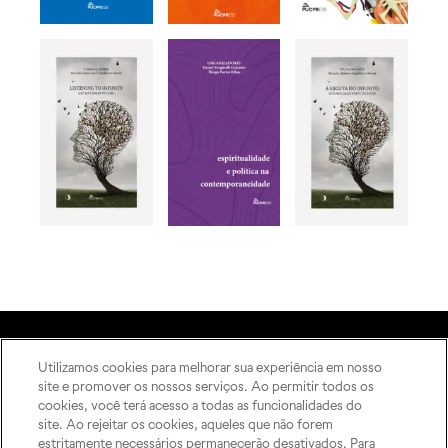
Utilizamos cookies para melhorar sua experiência em nosso
A Editora
site e promover os nossos serviços. Ao permitir todos os
Rua Imaculada Conceição,
Como publicar
cookies, você terá acesso a todas as funcionalidades do
1155 – Prado Velho,
ODS
site. Ao rejeitar os cookies, aqueles que não forem
Curitiba – PR, 80215-901
estritamente necessários permanecerão desativados. Para
Contato