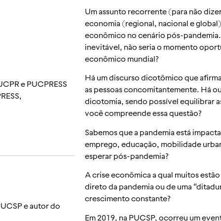
Um assunto recorrente (para não dize
economia (regional, nacional e global
econômico no cenário pós-pandemia. 
inevitável, não seria o momento oport
econômico mundial?
Há um discurso dicotômico que afirma 
UCPR e PUCPRESS
as pessoas concomitantemente. Há outr
PRESS,
dicotomia, sendo possível equilibrar
você compreende essa questão?
Sabemos que a pandemia está impactan
emprego, educação, mobilidade urba
esperar pós-pandemia?
A crise econômica a qual muitos estão
direto da pandemia ou de uma “ditadura
crescimento constante?
 PUCSP e autor do
Em 2019, na PUCSP, ocorreu um event