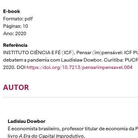
E-book
Formato: pdf
Páginas: 10
Ano: 2020
Referência
INSTITUTO CIÊNCIA E FÉ
(ICF)
.
Pensar (
im
)pensável:
ICF P
debatem a pandemia com
Laudislaw
Dowbor
.
Curitiba: PUC
2020.
DOI
https://doi.org/10.7213/pensarimpensavel.00
4
AUTOR
Ladislau Dowbor
É economista brasileiro, professor titular de economia da
livro
A Era do Capital Improdutivo
.