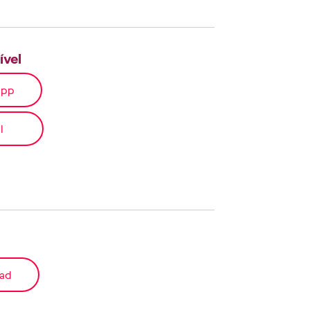
ível
app
l
ad