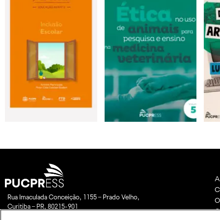
A
C
Rua Imaculada Conceição, 1155 – Prado Velho,
O
Curitiba – PR, 80215-901
C
Das 8h às 17h, de segunda a sexta-feira