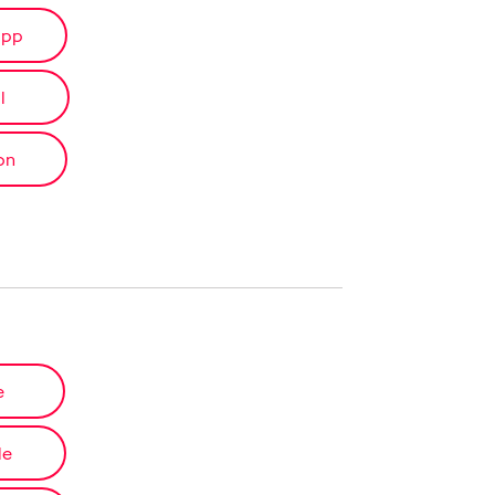
app
l
on
e
le