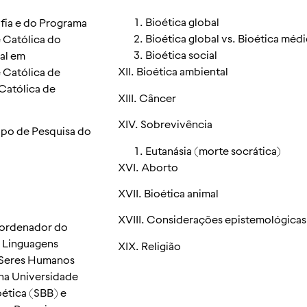
Bioética global
ofia e do Programa
Bioética global vs. Bioética méd
 Católica do
Bioética social
al em
XII. Bioética ambiental
 Católica de
Católica de
XIII. Câncer
XIV. Sobrevivência
upo de Pesquisa do
Eutanásia (morte socrática)
XVI. Aborto
XVII. Bioética animal
XVIII. Considerações epistemológicas
Coordenador do
 Linguagens
XIX. Religião
 Seres Humanos
na Universidade
ética (SBB) e