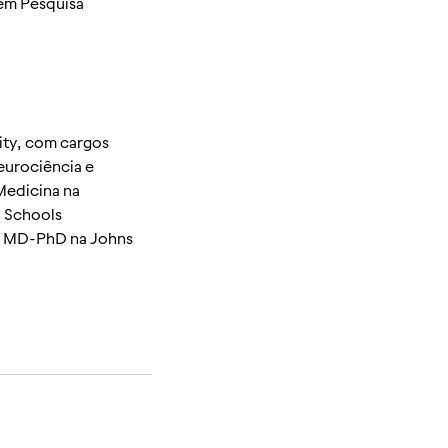
 em Pesquisa
ity, com cargos
eurociência e
Medicina na
l Schools
eu MD-PhD na Johns