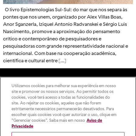
O livro Epistemologias Sul-Sul: do mar que nos separa às
pontes que nos unem, organizado por Alex Villas Boas,
Anor Sganzerla, Iziquel Antonio Radvanskei e Sérgio Luis
Nascimento, promove a aproximação do pensamento
crítico e contemporâneo de pesquisadores e
pesquisadoras com grande representatividade nacional e
internacional. Com base na cooperação acadêmica,
científica e cultural entre […]
Utilizamos cookies para melhorar sua experiência em nosso
A Editora
site e promover os nossos serviços. Ao permitir todos os
Rua Imaculada Conceição,
Como publicar
cookies, você terá acesso a todas as funcionalidades do
1155 – Prado Velho,
ODS
site. Ao rejeitar os cookies, aqueles que não forem
Curitiba – PR, 80215-901
estritamente necessários permanecerão desativados. Para
Contato
Das 8h às 17h, de segunda a
escolher quais cookies você quer autorizar o uso, clique em
sexta-feira
“Gerenciar cookies”. Saiba mais em nosso
Aviso de
pucpress@pucpr.br
Privacidade
+55 (41) 9 9860-2728