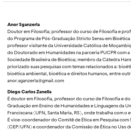
Anor Sganzerla
Doutor em Filosofia; professor do curso de Filosofia e pr
do Programa de Pós-Graduação Stricto Sensu em Bioétic
professor visitante da Universidade Católica de Moçamb
do Doutorado em Humanidades na parceria PUCPR com 
Sociedade Brasileira de Bioética; membro da Cátedra Hans 
priorizado suas pesquisas com temas relacionados a: bioét
bioética ambiental, bioética e direitos humanos, entre outr
anor.sganzerla@gmail.com
Diego Carlos Zanella
É doutor em Filosofia, professor do curso de Filosofia e d
Graduação em Ensino de Humanidades e Linguagens da Un
Franciscana (UFN, Santa Maria, RS), onde trabalha com o e
É vice-coordenador do Comitê de Ética em Pesquisa com
(CEP/UFN) e coordenador da Comissão de Ética no Uso d