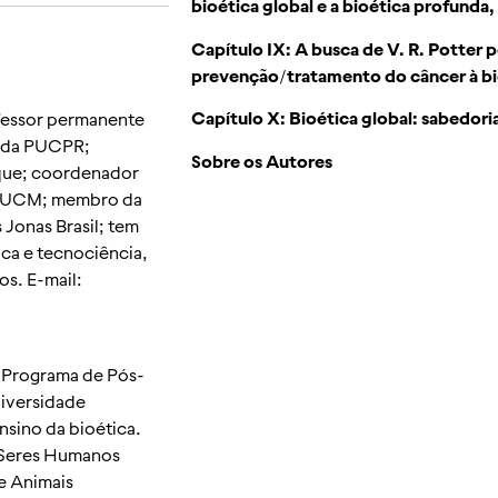
bioética global e a bioética profunda, 
Capítulo IX: A busca de V. R. Potter 
prevenção/tratamento do câncer à bi
Capítulo X: Bioética global: sabedori
ofessor permanente
a da PUCPR;
Sobre os Autores
ique; coordenador
a UCM; membro da
Jonas Brasil; tem
ica e tecnociência,
os. E-mail:
o Programa de Pós-
iversidade
nsino da bioética.
 Seres Humanos
e Animais