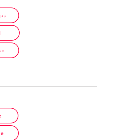
app
l
on
e
le