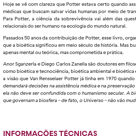
Hoje se vê com clareza que Potter estava certo quando assi
médicas que buscam salvar vidas humanas por meio de transp
Para Potter, a ciência da sobrevivência vai além das ques
relacionais do ser humano na ecologia do mundo natural.
Passados 50 anos da contribuição de Potter, esse livro, org
que a bioética significou em meio século de história. Mas b
apenas mental ou teórica, mas comprometida e prática.
Anor Sganzerla e Diego Carlos Zanella são doutores em filos
como bioética e tecnociência, bioética ambiental e bioétic
a visão que Van Rensselaer Potter já tinha em 1970 quando
demandará decisões na assistência médica e na preservação
ela não deve ser confundida com o humanismo secular. A bio
que governam a biosfera – de fato, o Universo – não vão mud
INFORMAÇÕES TÉCNICAS