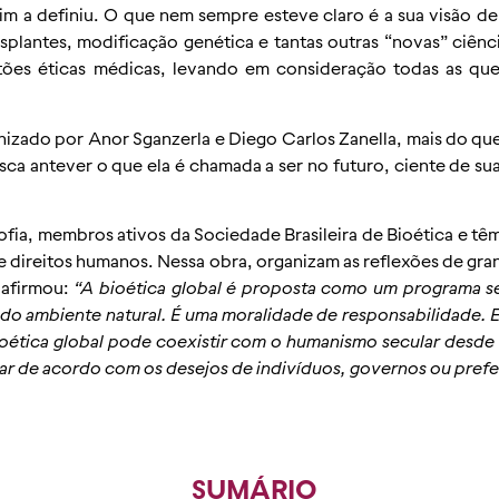
m a definiu. O que nem sempre esteve claro é a sua visão de
lantes, modificação genética e tantas outras “novas” ciênci
tões éticas médicas, levando em consideração todas as ques
anizado por Anor Sganzerla e Diego Carlos Zanella, mais do que
usca antever o que ela é chamada a ser no futuro, ciente de su
ofia, membros ativos da Sociedade Brasileira de Bioética e tê
a e direitos humanos. Nessa obra, organizam as reflexões de 
 afirmou:
“A bioética global é proposta como um programa s
 do ambiente natural. É uma moralidade de responsabilidade.
ética global pode coexistir com o humanismo secular desde q
ar de acordo com os desejos de indivíduos, governos ou prefer
SUMÁRIO