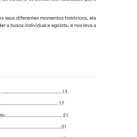
s seus diferentes momentos históricos, ela
 a busca individual e egoísta, e nos leva a
……………………………………………………..13
………………………………………… 17
á errado……………………………………. 21
………………………………………………………31