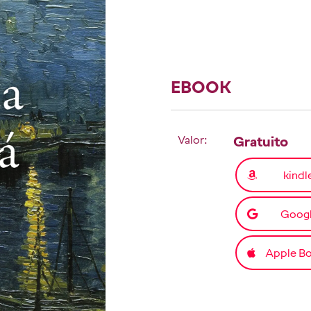
EBOOK
Valor:
Gratuito
kindl
Goog
Apple B