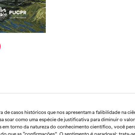
a de casos históricos que nos apresentam a falibilidade na ciê
sa soar como uma espécie de justificativa para diminuir o valo
s em torno da natureza do conhecimento científico, você per
 do que as “confirmações”. O sentimento é paradoxal: trata-se