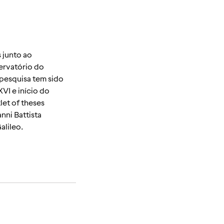
 junto ao
ervatório do
 pesquisa tem sido
XVI e início do
let of theses
nni Battista
alileo.