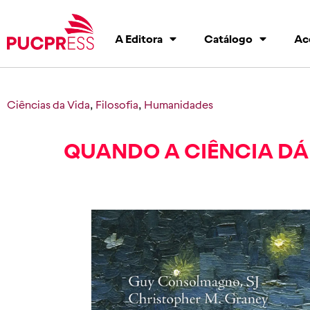
A Editora
Catálogo
Ac
Ciências da Vida
,
Filosofia
,
Humanidades
QUANDO A CIÊNCIA DÁ 