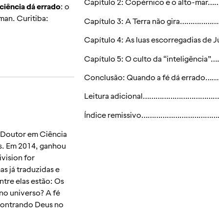
Capítulo 2: Copérnico e o alto
ciência dá errado
: o
man. Curitiba:
Capítulo 3: A Terra não gira…
Capítulo 4: As luas escorregadias
Capítulo 5: O culto da “inteligê
Conclusão: Quando a fé dá erra
Leitura adicional………………………
Índice remissivo…………………………
. Doutor em Ciência
os. Em 2014, ganhou
vision for
as já traduzidas e
ntre elas estão: Os
no universo? A fé
Encontrando Deus no