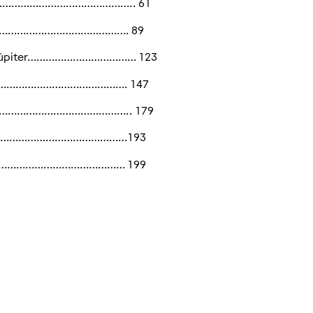
-mar………………………………………….. 61
…………………………………………………. 89
 de Júpiter……………………………… 123
ncia”………………………………………. 147
do………………………………………….. 179
……………………………………………193
………………………………………… 199