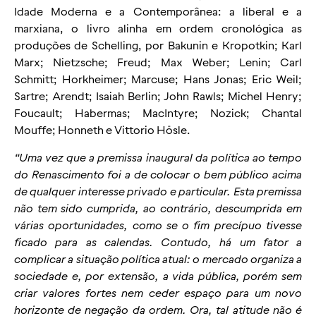
Idade Moderna e a Contemporânea: a liberal e a
marxiana, o livro alinha em ordem cronológica as
produções de Schelling, por Bakunin e Kropotkin; Karl
Marx; Nietzsche; Freud; Max Weber; Lenin; Carl
Schmitt; Horkheimer; Marcuse; Hans Jonas; Eric Weil;
Sartre; Arendt; Isaiah Berlin; John Rawls; Michel Henry;
Foucault; Habermas; MacIntyre; Nozick; Chantal
Mouffe; Honneth e Vittorio Hösle.
“Uma vez que a premissa inaugural da política ao tempo
do Renascimento foi a de colocar o bem público acima
de qualquer interesse privado e particular. Esta premissa
não tem sido cumprida, ao contrário, descumprida em
várias oportunidades, como se o fim precípuo tivesse
ficado para as calendas. Contudo, há um fator a
complicar a situação política atual: o mercado organiza a
sociedade e, por extensão, a vida pública, porém sem
criar valores fortes nem ceder espaço para um novo
horizonte de negação da ordem. Ora, tal atitude não é