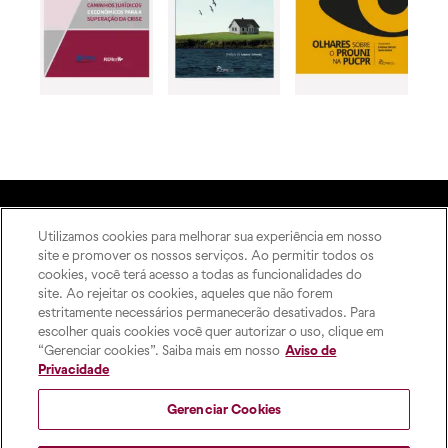
Utilizamos cookies para melhorar sua experiência em nosso
A Editora
site e promover os nossos serviços. Ao permitir todos os
Rua Imaculada Conceição,
Como publicar
cookies, você terá acesso a todas as funcionalidades do
1155 – Prado Velho,
ODS
site. Ao rejeitar os cookies, aqueles que não forem
Curitiba – PR, 80215-901
estritamente necessários permanecerão desativados. Para
Contato
Das 8h às 17h, de segunda a
escolher quais cookies você quer autorizar o uso, clique em
sexta-feira
“Gerenciar cookies”. Saiba mais em nosso
Aviso de
pucpress@pucpr.br
Privacidade
+55 (41) 9 9860-2728
Gerenciar Cookies