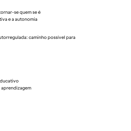
tornar-se quem se é
iva e a autonomia
orregulada: caminho possível para
educativo
a aprendizagem