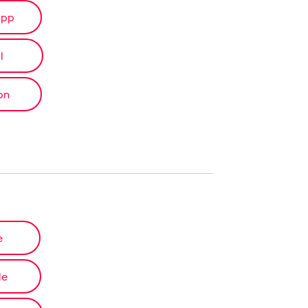
app
l
on
e
le