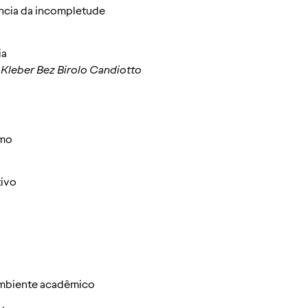
ncia da incompletude
ia
e Kleber Bez Birolo Candiotto
smo
tivo
ambiente acadêmico