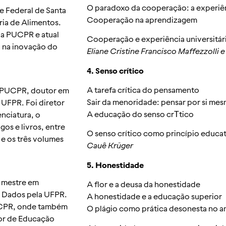
O paradoxo da cooperação: a experiê
e Federal de Santa
Cooperação na aprendizagem
ria de Alimentos.
 da PUCPR e atual
Cooperação e experiência universitár
o na inovação do
Eliane Cristine Francisco Maffezzolli 
4. Senso crítico
A tarefa crítica do pensamento
a PUCPR, doutor em
Sair da menoridade: pensar por si me
 UFPR. Foi diretor
A educação do senso crТtico
nciatura, o
gos e livros, entre
O senso crítico como princípio educa
e os três volumes
Cauê Krüger
5. Honestidade
, mestre em
A flor e a deusa da honestidade
 Dados pela UFPR.
A honestidade e a educação superior
PUCPR, onde também
O plágio como prática desonesta no 
tor de Educação