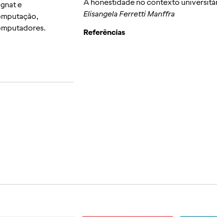
A honestidade no contexto universitá
gnat e
Elisangela Ferretti Manffra
Computação,
Computadores.
Referências