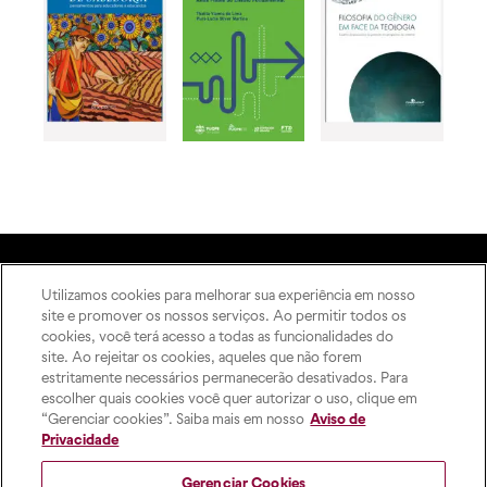
Utilizamos cookies para melhorar sua experiência em nosso
A Editora
site e promover os nossos serviços. Ao permitir todos os
Rua Imaculada Conceição,
Como publicar
cookies, você terá acesso a todas as funcionalidades do
1155 – Prado Velho,
ODS
site. Ao rejeitar os cookies, aqueles que não forem
Curitiba – PR, 80215-901
estritamente necessários permanecerão desativados. Para
Contato
Das 8h às 17h, de segunda a
escolher quais cookies você quer autorizar o uso, clique em
sexta-feira
“Gerenciar cookies”. Saiba mais em nosso
Aviso de
pucpress@pucpr.br
Privacidade
+55 (41) 9 9860-2728
Gerenciar Cookies