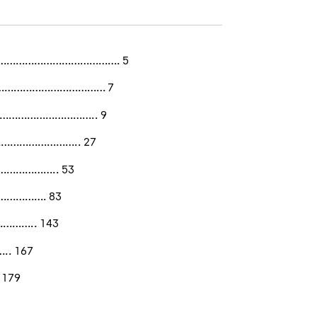
…………………………………. 5
……………………………… 7
………………………….. 9
…………………….. 27
……………….. 53
……………. 83
…….. 143
. 167
179