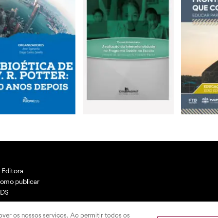
 Editora
omo publicar
DS
ontato
over os nossos serviços. Ao permitir todos os