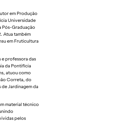
outor em Produção
fícia Universidade
da Pós-Graduação
R. Atua também
u em Fruticultura
 e professora das
a da Pontifícia
ins, atuou como
ção Correta, do
 de Jardinagem da
m material técnico
eunindo
vividas pelos