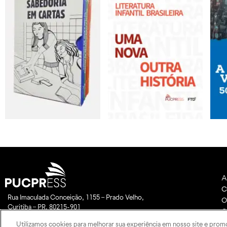
A
C
Rua Imaculada Conceição, 1155 – Prado Velho,
O
Curitiba – PR, 80215-901
C
Das 8h às 17h, de segunda a sexta-feira
Utilizamos cookies para melhorar sua experiência em nosso site e prom
pucpress@pucpr.br