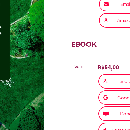
Emai
Amaz
EBOOK
Valor:
R$54,00
kindl
Goog
Kob
Apple B