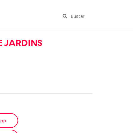
 JARDINS
app