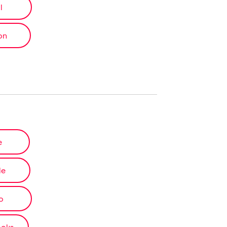
l
on
e
le
o
ooks