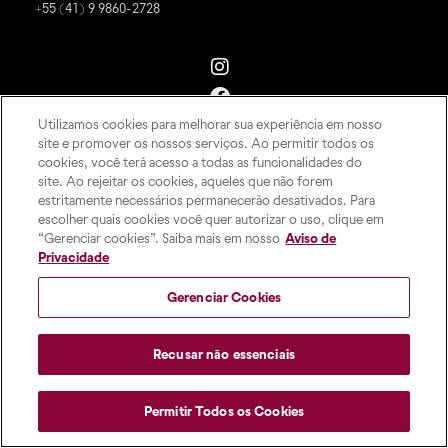
+55 (41) 9 9860-2728
Utilizamos cookies para melhorar sua experiência em nosso
site e promover os nossos serviços. Ao permitir todos os
cookies, você terá acesso a todas as funcionalidades do
site. Ao rejeitar os cookies, aqueles que não forem
estritamente necessários permanecerão desativados. Para
escolher quais cookies você quer autorizar o uso, clique em
“Gerenciar cookies”. Saiba mais em nosso
Aviso de
Privacidade
Gerenciar Cookies
Recusar não essenciais
Permitir Todos os Cookies