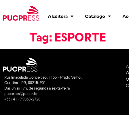
A Editora
Catálogo
Ac
Tag:
ESPORTE
A
C
Rua Imaculada Conceição, 1155 – Prado Velho,
O
Curitiba – PR, 80215-901
C
Das 8h às 17h, de segunda a sexta-feira
pucpress@pucpr.br
+55 (41) 9 9860-2728