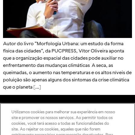
Autor do livro “Morfologia Urbana: um estudo da forma
física das cidades“, da PUCPRESS, Vítor Oliveira aponta
que a organização espacial das cidades pode auxiliar no
enfrentamento das mudanças climáticas A seca, as
queimadas, o aumento nas temperaturas e os altos níveis de
poluição são apenas alguns dos sintomas da crise climática
que o planeta […]
Utilizamos cookies para melhorar sua experiência em nosso
A Editora
site e promover os nossos serviços. Ao permitir todos os
Rua Imaculada Conceição,
Como publicar
cookies, você terá acesso a todas as funcionalidades do
1155 – Prado Velho,
ODS
site. Ao rejeitar os cookies, aqueles que não forem
Curitiba – PR, 80215-901
estritamente necessários permanecerão desativados. Para