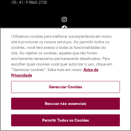
+55 (41) 9 9860-2728
Utilizamos cookies para melhorar sua experiência em nosso
site e promover os nossos serviços. Ao permitir todos os
cookies, você terá acesso a todas as funcionalidades do
site. Ao rejeitar os cookies, aqueles que não forem
estritamente necessários permanecerão desativados. Para
escolher quais cookies você quer autorizar o uso, clique em
“Gerenciar cookies”. Saiba mais em nosso
Aviso de
Privacidade
Gerenciar Cookies
Recusar não essenciais
Permitir Todos os Cookies