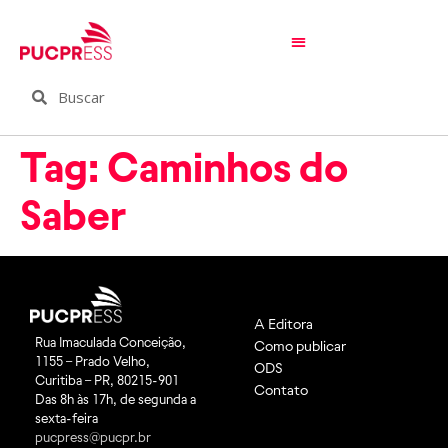
Tag:
Caminhos do
Saber
A Editora
Rua Imaculada Conceição,
Como publicar
1155 – Prado Velho,
ODS
Curitiba – PR, 80215-901
Contato
Das 8h às 17h, de segunda a
sexta-feira
pucpress@pucpr.br