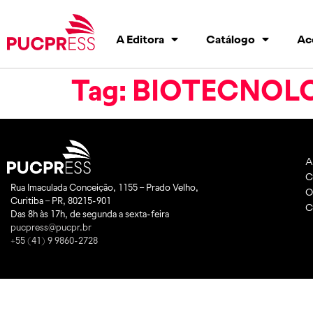
A Editora
Catálogo
Ac
Tag:
BIOTECNOL
A
C
Rua Imaculada Conceição, 1155 – Prado Velho,
O
Curitiba – PR, 80215-901
C
Das 8h às 17h, de segunda a sexta-feira
pucpress@pucpr.br
+55 (41) 9 9860-2728