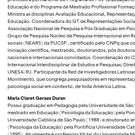
Educação e do Programa de Mestrado Profissional Forma
Ministra as disciplinas Avaliação Educacional, Representaç
Educação. Coordenadora do GT de Representações Soci
Associação Nacional de Pesquisa e Pós Graduação em Psico
Grupo de Pesquisa Núcleo de Pesquisa Internacional em 
sociais (NEARS) da PUCSP , certificado pelo CNPq que c
iniciação científica, mestrando, doutorandos, pós doutor
nacionais e internacionais convidados. Coordenação do 
Internacional Interdisciplinar de Estudos e Pesquisas; Dir
UNESA/RJ. Participante da Red de Investigadores Latinoa
Movimiento, que congrega pesquisadores em representaçõ
psicologia social em contexto, de toda América Latina.
Maria Claret Geraes Duran
Possui graduação em Pedagogia pela Universidade de São 
mestrado em Educação (Psicologia da Educação) pela Pont
Universidade Católica de São Paulo (1988) e doutorado 
(Psicologia da Educação) pela Pontifícia Universidade Cat
(1995). Atualmente é professora titular da Universidade M