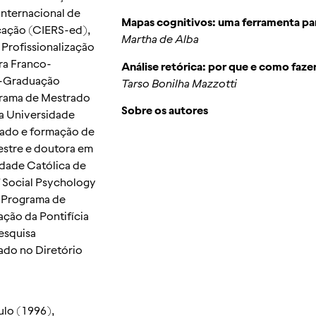
nternacional de
Mapas cognitivos: uma ferramenta para
cação (CIERS-ed),
Martha de Alba
Profissionalização
ra Franco-
Análise retórica: por que e como faze
ós-Graduação
Tarso Bonilha Mazzotti
grama de Mestrado
Sobre os autores
a Universidade
lado e formação de
estre e doutora em
idade Católica de
 Social Psychology
o Programa de
ção da Pontifícia
esquisa
ado no Diretório
ulo (1996),