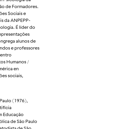
ção de Formadores.
ões Sociais e
ais da ANPEPP-
logia. É líder do
Representações
ongrega alunos de
andos e professores
Centro
eitos Humanos /
mérica en
es sociais,
Paulo (1976),
ifícia
em Educação
ólica de São Paulo
etodista de São