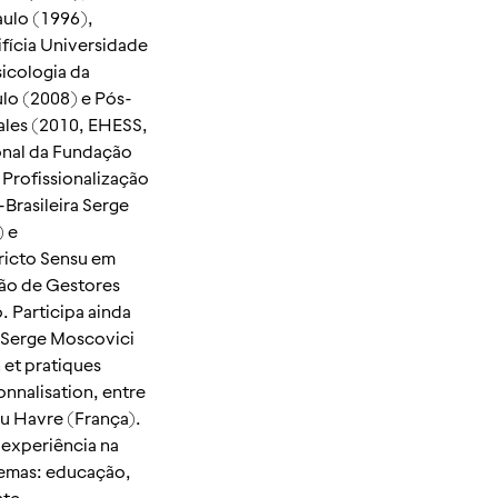
aulo (1996),
fícia Universidade
icologia da
ulo (2008) e Pós-
ales (2010, EHESS,
onal da Fundação
rofissionalização
Brasileira Serge
) e
ricto Sensu em
ão de Gestores
 Participa ainda
 Serge Moscovici
et pratiques
nnalisation, entre
du Havre (França).
experiência na
temas: educação,
nte.