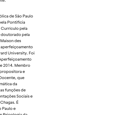
ólica de São Paulo
la Pontifícia
 Currículo pela
s-doutorado pela
a Maison des
e aperfeiçoamento
ard University. Foi
Aperfeiçoamento
 de 2014. Membro
propositora e
Docente, que
mática da
 as funções de
ntações Sociais e
 Chagas. É
o Paulo e
 Psicologia da