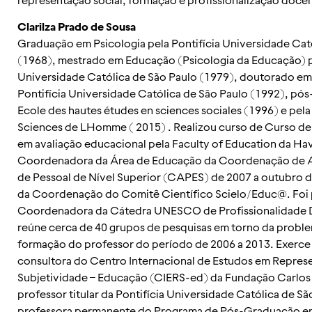
Clarilza Prado de Sousa
Graduação em Psicologia pela Pontifícia Universidade Cat
(1968), mestrado em Educação (Psicologia da Educação) pe
Universidade Católica de São Paulo (1979), doutorado em
Pontifícia Universidade Católica de São Paulo (1992), pó
Ecole des hautes études en sciences sociales (1996) e pel
Sciences de LHomme ( 2015) . Realizou curso de Curso d
em avaliação educacional pela Faculty of Education da Hav
Coordenadora da Área de Educação da Coordenação de 
de Pessoal de Nível Superior (CAPES) de 2007 a outubro
da Coordenação do Comitê Científico Scielo/Educ@. Foi 
Coordenadora da Cátedra UNESCO de Profissionalidade 
reúne cerca de 40 grupos de pesquisas em torno da proble
formação do professor do período de 2006 a 2013. Exerce
consultora do Centro Internacional de Estudos em Represe
Subjetividade – Educação (CIERS-ed) da Fundação Carlos
professor titular da Pontifícia Universidade Católica de Sã
professora permanente do Programa de Pós-Graduação em