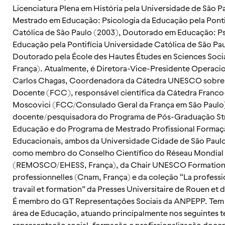
Licenciatura Plena em História pela Universidade de São P
Mestrado em Educação: Psicologia da Educação pela Ponti
Católica de São Paulo (2003), Doutorado em Educação: Ps
Educação pela Pontifícia Universidade Católica de São Pa
Doutorado pela École des Hautes Études en Sciences Soci
França). Atualmente, é Diretora-Vice-Presidente Operaci
Carlos Chagas, Coordenadora da Cátedra UNESCO sobre P
Docente (FCC), responsável científica da Cátedra Franco-
Moscovici (FCC/Consulado Geral da França em São Paulo
docente/pesquisadora do Programa de Pós-Graduação St
Educação e do Programa de Mestrado Profissional Formaç
Educacionais, ambos da Universidade Cidade de São Paulo.
como membro do Conselho Científico do Réseau Mondial
(REMOSCO/EHESS, França), da Chair UNESCO Formation 
professionnelles (Cnam, França) e da coleção “La professio
travail et formation” da Presses Universitaire de Rouen et 
É membro do GT Representações Sociais da ANPEPP. Tem 
área de Educação, atuando principalmente nos seguintes 
representação social, formação e profissionalização doce