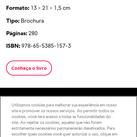
Formato:
13 × 21 × 1,5 cm
Tipo:
Brochura
Páginas:
280
ISBN:
978-65-5385-157-3
Conheça o livro
Utilizamos cookies para melhorar sua experiência em nosso
A Editora
site e promover os nossos serviços. Ao permitir todos os
Rua Imaculada Conceição,
Como publicar
cookies, você terá acesso a todas as funcionalidades do
1155 – Prado Velho,
ODS
site. Ao rejeitar os cookies, aqueles que não forem
Curitiba – PR, 80215-901
estritamente necessários permanecerão desativados. Para
Contato
Das 8h às 17h, de segunda a
escolher quais cookies você quer autorizar o uso, clique em