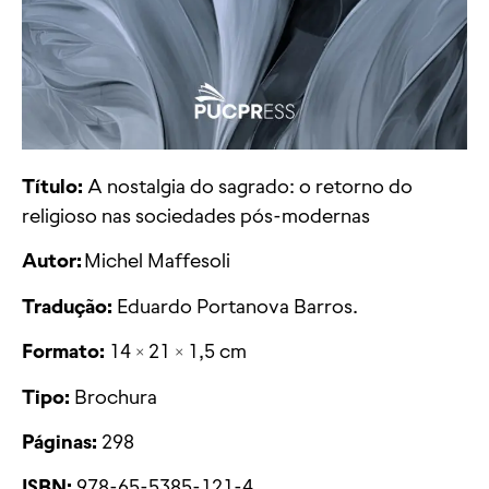
Título:
A nostalgia do sagrado: o retorno do
religioso nas sociedades pós-modernas
Autor:
Michel Maffesoli
Tradução:
Eduardo Portanova Barros.
Formato:
14
21
1,5 cm
×
×
Tipo:
Brochura
Páginas:
298
ISBN:
978-65-5385-121-4