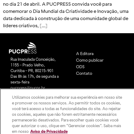
no dia 21 de abril. A PUCPRESS convida você para
comemorar o Dia Mundial da Criatividade e Inovação, uma
data dedicada à construção de uma comunidade global de
líderes criativos, […]
A Editora
Rua Imaculada Conceição,
Como publicar
1155 – Prado Velho,
ODS
Curitiba – PR, 80215-901
Contato
Das 8h às 17h, de segunda a
sexta-feira
pucpress@pucpr.br
+55 (41) 9 9860-2728
Utilizamos cookies para melhorar sua experiência em nosso site
e promover os nossos serviços. Ao permitir todos os cookies,
você terá acesso a todas as funcionalidades do site. Ao rejeitar
os cookies, aqueles que não forem estritamente necessários
permanecerão desativados. Para escolher quais cookies você
quer autorizar o uso, clique em “Gerenciar cookies”. Saiba mais
em nosso
Aviso de Privacidade