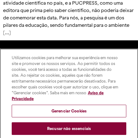
atividade científica no país, e a PUCPRESS, como uma
editora que prima pelo saber científico, não poderia deixar
de comemorar esta data. Para nós, a pesquisa é um dos
pilares da educação, sendo fundamental para o ambiente
[…]
Utilizamos cookies para melhorar sua experiência em nosso
A Editora
site e promover os nossos serviços. Ao permitir todos os
Rua Imaculada Conceição,
Como publicar
cookies, você terá acesso a todas as funcionalidades do
1155 – Prado Velho,
ODS
site. Ao rejeitar os cookies, aqueles que não forem
Curitiba – PR, 80215-901
estritamente necessários permanecerão desativados. Para
Contato
Das 8h às 17h, de segunda a
escolher quais cookies você quer autorizar o uso, clique em
sexta-feira
“Gerenciar cookies”. Saiba mais em nosso
Aviso de
pucpress@pucpr.br
Privacidade
+55 (41) 9 9860-2728
Gerenciar Cookies
Recusar não essenciais