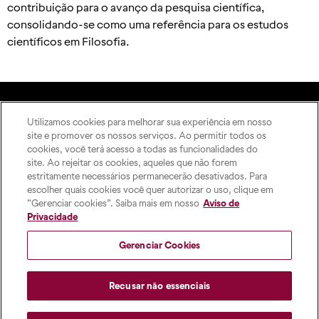
contribuição para o avanço da pesquisa científica,
consolidando-se como uma referência para os estudos
científicos em Filosofia.
Utilizamos cookies para melhorar sua experiência em nosso
A Editora
site e promover os nossos serviços. Ao permitir todos os
Rua Imaculada Conceição,
Como publicar
cookies, você terá acesso a todas as funcionalidades do
1155 – Prado Velho,
ODS
site. Ao rejeitar os cookies, aqueles que não forem
Curitiba – PR, 80215-901
estritamente necessários permanecerão desativados. Para
Contato
Das 8h às 17h, de segunda a
escolher quais cookies você quer autorizar o uso, clique em
sexta-feira
“Gerenciar cookies”. Saiba mais em nosso
Aviso de
pucpress@pucpr.br
Privacidade
+55 (41) 9 9860-2728
Gerenciar Cookies
Recusar não essenciais